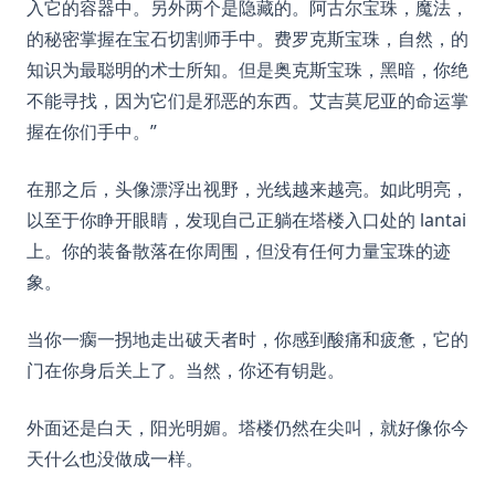
入它的容器中。另外两个是隐藏的。阿古尔宝珠，魔法，
的秘密掌握在宝石切割师手中。费罗克斯宝珠，自然，的
知识为最聪明的术士所知。但是奥克斯宝珠，黑暗，你绝
不能寻找，因为它们是邪恶的东西。艾吉莫尼亚的命运掌
握在你们手中。”
在那之后，头像漂浮出视野，光线越来越亮。如此明亮，
以至于你睁开眼睛，发现自己正躺在塔楼入口处的 lantai
上。你的装备散落在你周围，但没有任何力量宝珠的迹
象。
当你一瘸一拐地走出破天者时，你感到酸痛和疲惫，它的
门在你身后关上了。当然，你还有钥匙。
外面还是白天，阳光明媚。塔楼仍然在尖叫，就好像你今
天什么也没做成一样。